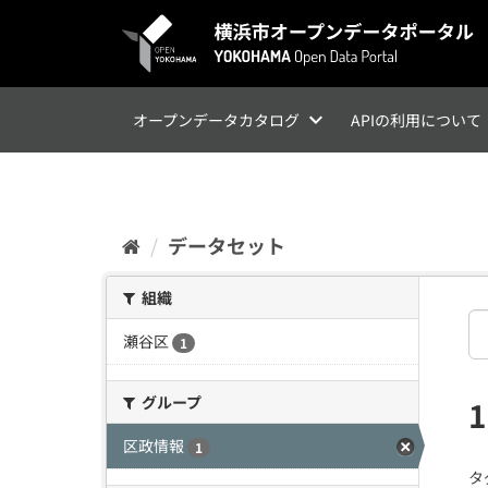
ス
キ
ッ
プ
し
て
オープンデータカタログ
APIの利用について
内
容
へ
データセット
組織
瀬谷区
1
グループ
区政情報
1
タ