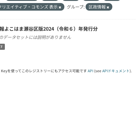
クリエイティブ・コモンズ 表示
グループ:
区政情報
報よこはま瀬谷区版2024（令和６）年発行分
のデータセットには説明がありません
XT
PI Keyを使ってこのレジストリーにもアクセス可能です
API
(see
APIドキュメント
).