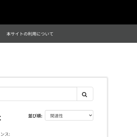
て
本サイトの利用について
た
並び順
ンス: