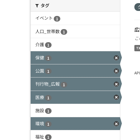
タグ
イベント
1
広
人口_世帯数
1
こ
介護
1
T
保健
1
公園
1
A
刊行物_広報
1
医療
1
施設
1
環境
1
福祉
1