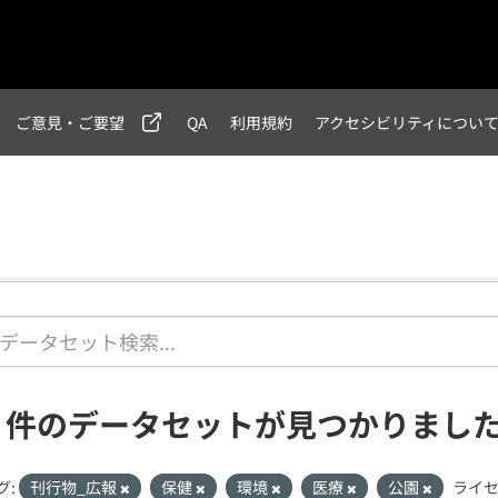
ご意見・ご要望
QA
利用規約
アクセシビリティについ
1 件のデータセットが見つかりまし
グ:
刊行物_広報
保健
環境
医療
公園
ライセ