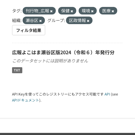
タグ:
刊行物_広報
保健
環境
医療
組織:
瀬谷区
グループ:
区政情報
フィルタ結果
広報よこはま瀬谷区版2024（令和６）年発行分
このデータセットには説明がありません
TXT
API Keyを使ってこのレジストリーにもアクセス可能です
API
(see
APIドキュメント
).