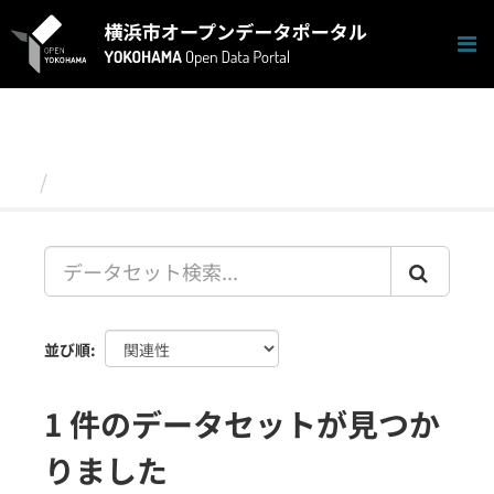
ス
キ
ッ
プ
し
て
内
容
データセット
へ
並び順
1 件のデータセットが見つか
りました