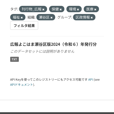
タグ:
刊行物_広報
保健
環境
医療
福祉
組織:
瀬谷区
グループ:
区政情報
フィルタ結果
広報よこはま瀬谷区版2024（令和６）年発行分
このデータセットには説明がありません
TXT
API Keyを使ってこのレジストリーにもアクセス可能です
API
(see
APIドキュメント
).