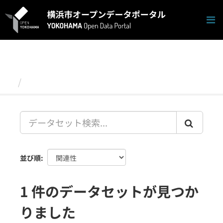
ス
キ
ッ
プ
し
て
内
容
データセット
へ
並び順
1 件のデータセットが見つか
りました