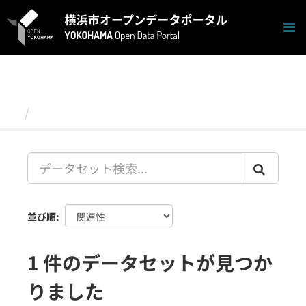
ス
キ
ッ
プ
し
て
内
容
データセット
へ
並び順
1 件のデータセットが見つか
りました