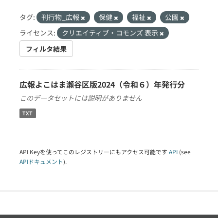
タグ:
刊行物_広報
保健
福祉
公園
ライセンス:
クリエイティブ・コモンズ 表示
フィルタ結果
広報よこはま瀬谷区版2024（令和６）年発行分
このデータセットには説明がありません
TXT
API Keyを使ってこのレジストリーにもアクセス可能です
API
(see
APIドキュメント
).