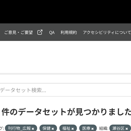
ご意見・ご要望
QA
利用規約
アクセシビリティについ
1 件のデータセットが見つかりまし
グ:
刊行物_広報
保健
福祉
医療
組織:
瀬谷区