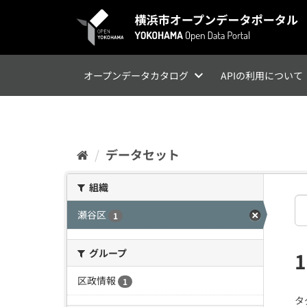
ス
キ
ッ
プ
し
て
オープンデータカタログ
APIの利用について
内
容
へ
データセット
組織
瀬谷区
1
グループ
区政情報
1
タ