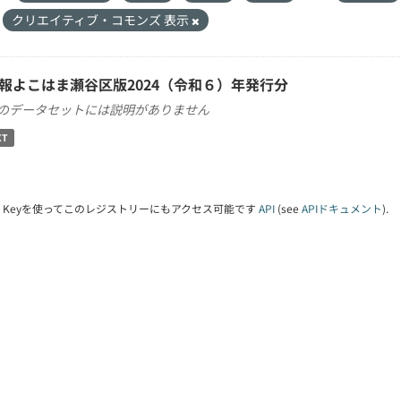
クリエイティブ・コモンズ 表示
報よこはま瀬谷区版2024（令和６）年発行分
のデータセットには説明がありません
XT
PI Keyを使ってこのレジストリーにもアクセス可能です
API
(see
APIドキュメント
).