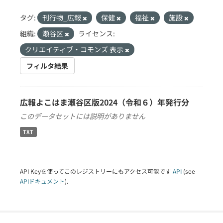
タグ:
刊行物_広報
保健
福祉
施設
組織:
瀬谷区
ライセンス:
クリエイティブ・コモンズ 表示
フィルタ結果
広報よこはま瀬谷区版2024（令和６）年発行分
このデータセットには説明がありません
TXT
API Keyを使ってこのレジストリーにもアクセス可能です
API
(see
APIドキュメント
).