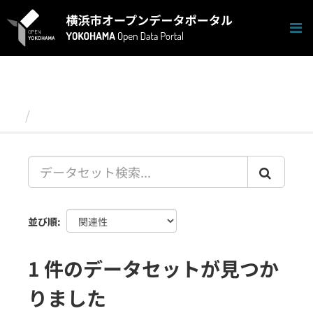
ス
キ
ッ
プ
し
て
内
容
データセット
へ
並び順
1 件のデータセットが見つか
りました