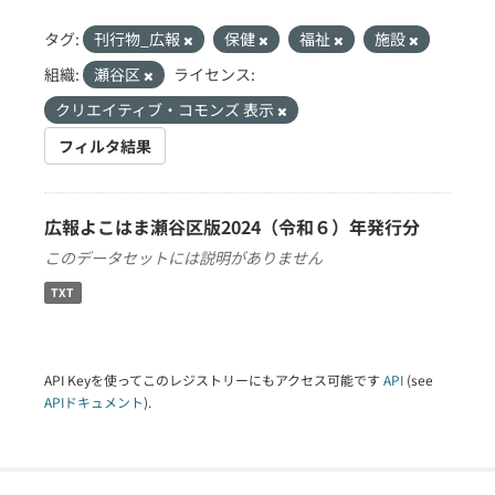
タグ:
刊行物_広報
保健
福祉
施設
組織:
瀬谷区
ライセンス:
クリエイティブ・コモンズ 表示
フィルタ結果
広報よこはま瀬谷区版2024（令和６）年発行分
このデータセットには説明がありません
TXT
API Keyを使ってこのレジストリーにもアクセス可能です
API
(see
APIドキュメント
).