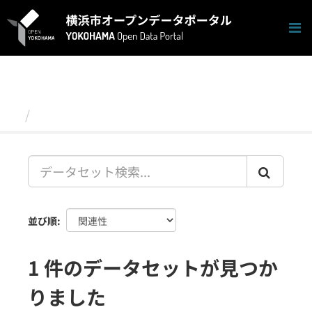
ス
キ
ッ
プ
し
て
内
容
データセット
へ
並び順
1 件のデータセットが見つか
りました