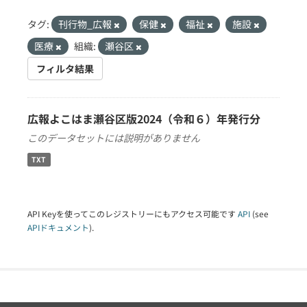
タグ:
刊行物_広報
保健
福祉
施設
医療
組織:
瀬谷区
フィルタ結果
広報よこはま瀬谷区版2024（令和６）年発行分
このデータセットには説明がありません
TXT
API Keyを使ってこのレジストリーにもアクセス可能です
API
(see
APIドキュメント
).