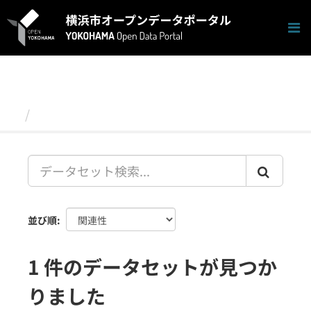
ス
キ
ッ
プ
し
て
内
容
データセット
へ
並び順
1 件のデータセットが見つか
りました