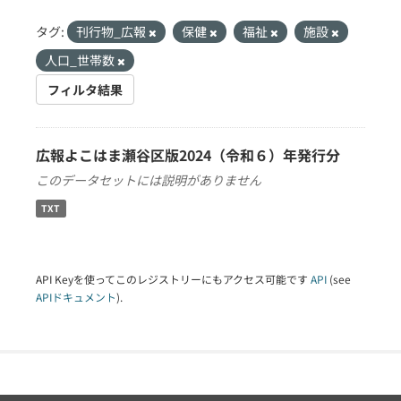
タグ:
刊行物_広報
保健
福祉
施設
人口_世帯数
フィルタ結果
広報よこはま瀬谷区版2024（令和６）年発行分
このデータセットには説明がありません
TXT
API Keyを使ってこのレジストリーにもアクセス可能です
API
(see
APIドキュメント
).