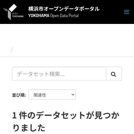
ス
キ
ッ
プ
し
て
内
容
データセット
へ
並び順
1 件のデータセットが見つか
りました