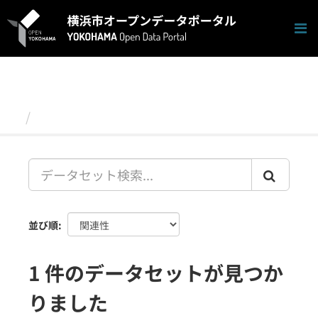
ス
キ
ッ
プ
し
て
内
容
データセット
へ
並び順
1 件のデータセットが見つか
りました