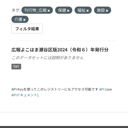
タグ:
刊行物_広報
保健
福祉
施設
介護
フィルタ結果
広報よこはま瀬谷区版2024（令和６）年発行分
このデータセットには説明がありません
TXT
API Keyを使ってこのレジストリーにもアクセス可能です
API
(see
APIドキュメント
).