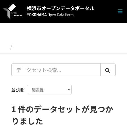
ス
キ
ッ
プ
し
て
内
容
データセット
へ
並び順
1 件のデータセットが見つか
りました