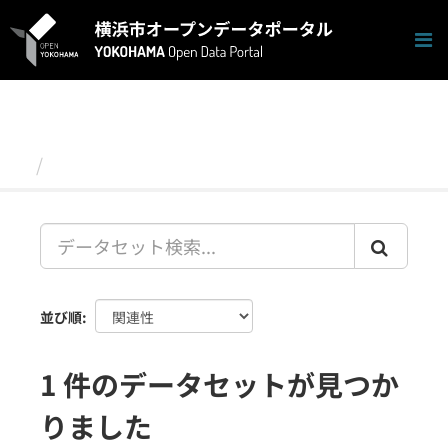
ス
キ
ッ
プ
し
て
内
容
データセット
へ
並び順
1 件のデータセットが見つか
りました