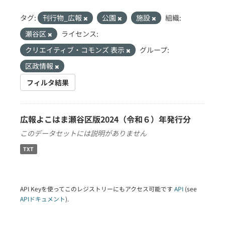
タグ:
刊行物_広報
公園
施設
組織:
瀬谷区
ライセンス:
クリエイティブ・コモンズ 表示
グループ:
区政情報
フィルタ結果
広報よこはま瀬谷区版2024（令和６）年発行分
このデータセットには説明がありません
TXT
API Keyを使ってこのレジストリーにもアクセス可能です
API
(see
APIドキュメント
).