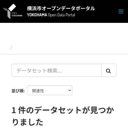
ス
キ
ッ
プ
し
て
内
容
データセット
へ
並び順
1 件のデータセットが見つか
りました