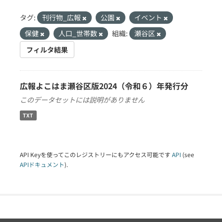
タグ:
刊行物_広報
公園
イベント
保健
人口_世帯数
組織:
瀬谷区
フィルタ結果
広報よこはま瀬谷区版2024（令和６）年発行分
このデータセットには説明がありません
TXT
API Keyを使ってこのレジストリーにもアクセス可能です
API
(see
APIドキュメント
).