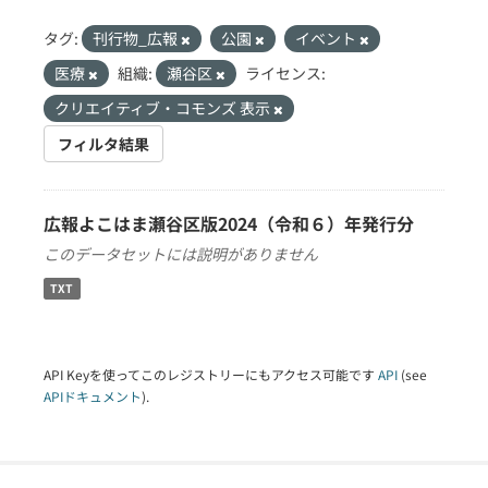
タグ:
刊行物_広報
公園
イベント
医療
組織:
瀬谷区
ライセンス:
クリエイティブ・コモンズ 表示
フィルタ結果
広報よこはま瀬谷区版2024（令和６）年発行分
このデータセットには説明がありません
TXT
API Keyを使ってこのレジストリーにもアクセス可能です
API
(see
APIドキュメント
).