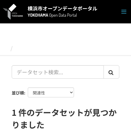
ス
キ
ッ
プ
し
て
内
容
データセット
へ
並び順
1 件のデータセットが見つか
りました