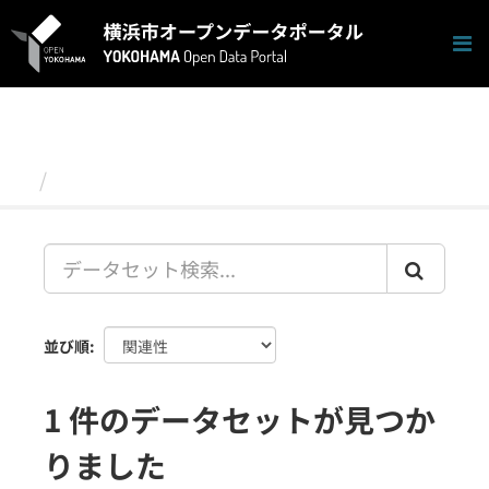
ス
キ
ッ
プ
し
て
内
容
データセット
へ
並び順
1 件のデータセットが見つか
りました