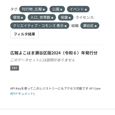
タグ:
刊行物_広報
公園
イベント
環境
人口_世帯数
保健
ライセンス:
クリエイティブ・コモンズ 表示
組織:
瀬谷区
フィルタ結果
広報よこはま瀬谷区版2024（令和６）年発行分
このデータセットには説明がありません
TXT
API Keyを使ってこのレジストリーにもアクセス可能です
API
(see
APIドキュメント
).