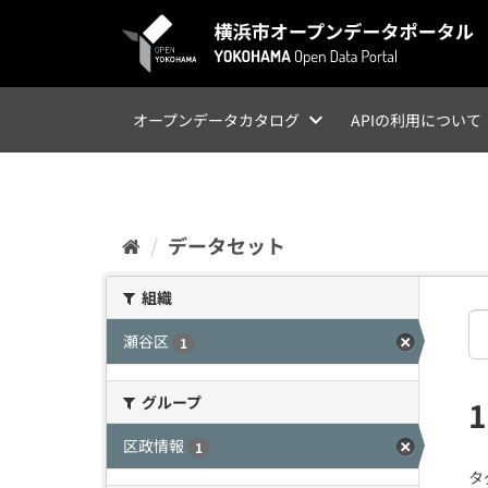
ス
キ
ッ
プ
し
て
オープンデータカタログ
APIの利用について
内
容
へ
データセット
組織
瀬谷区
1
グループ
区政情報
1
タ