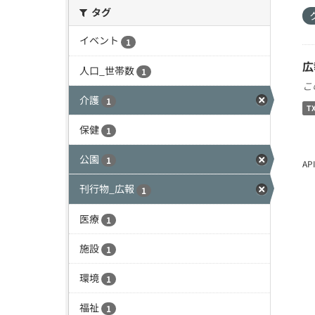
タグ
イベント
1
広
人口_世帯数
1
こ
介護
1
T
保健
1
公園
1
A
刊行物_広報
1
医療
1
施設
1
環境
1
福祉
1