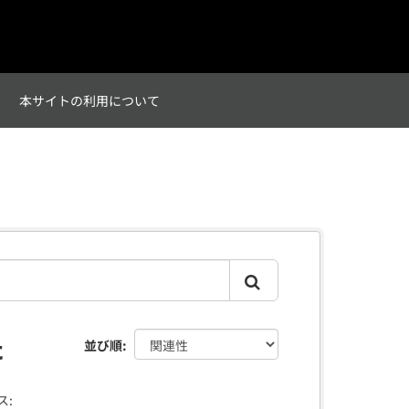
て
本サイトの利用について
た
並び順
ス: