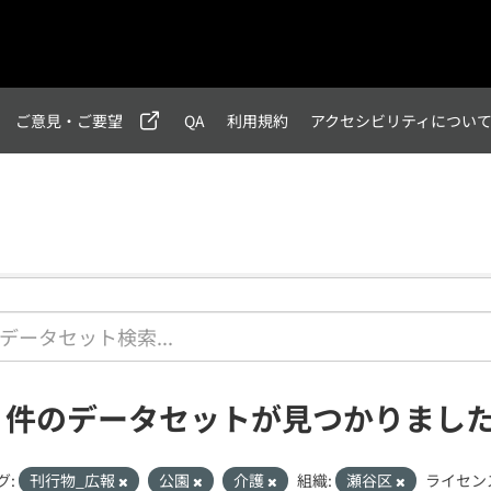
ご意見・ご要望
QA
利用規約
アクセシビリティについ
1 件のデータセットが見つかりまし
グ:
刊行物_広報
公園
介護
組織:
瀬谷区
ライセン