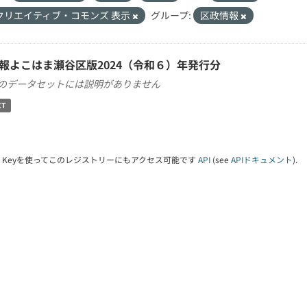
クリエイティブ・コモンズ 表示
グループ:
区政情報
報よこはま瀬谷区版2024（令和６）年発行分
のデータセットには説明がありません
XT
PI Keyを使ってこのレジストリーにもアクセス可能です
API
(see
APIドキュメント
).