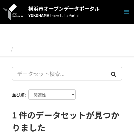
ス
キ
ッ
プ
し
て
内
容
データセット
へ
並び順
1 件のデータセットが見つか
りました