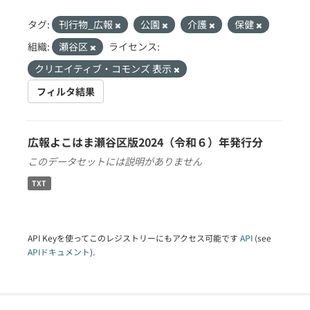
タグ:
刊行物_広報
公園
介護
保健
組織:
瀬谷区
ライセンス:
クリエイティブ・コモンズ 表示
フィルタ結果
広報よこはま瀬谷区版2024（令和６）年発行分
このデータセットには説明がありません
TXT
API Keyを使ってこのレジストリーにもアクセス可能です
API
(see
APIドキュメント
).