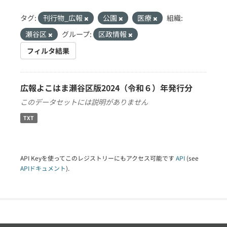
タグ:
刊行物_広報
公園
医療
組織:
瀬谷区
グループ:
区政情報
フィルタ結果
広報よこはま瀬谷区版2024（令和６）年発行分
このデータセットには説明がありません
TXT
API Keyを使ってこのレジストリーにもアクセス可能です
API
(see
APIドキュメント
).