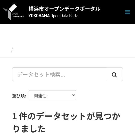
ス
キ
ッ
プ
し
て
内
容
データセット
へ
並び順
1 件のデータセットが見つか
りました