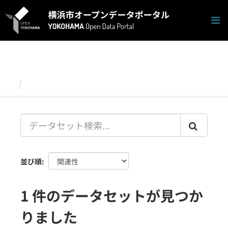
ス
キ
ッ
プ
し
て
内
容
データセット
へ
並び順
1 件のデータセットが見つか
りました