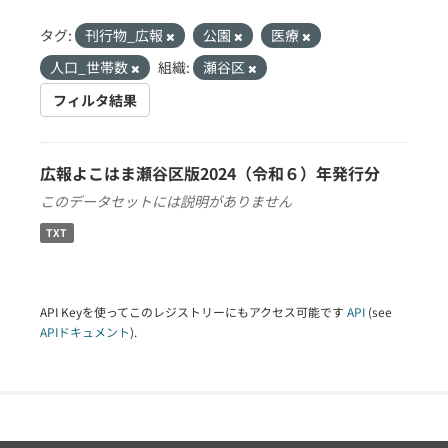
タグ:
刊行物_広報
公園
医療
人口_世帯数
組織:
瀬谷区
フィルタ結果
広報よこはま瀬谷区版2024（令和６）年発行分
このデータセットには説明がありません
TXT
API Keyを使ってこのレジストリーにもアクセス可能です
API
(see
APIドキュメント
).