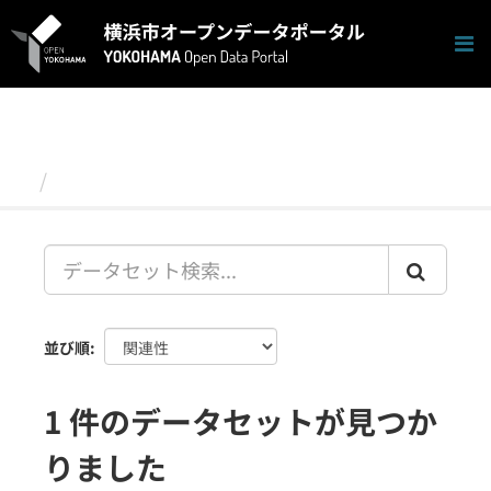
ス
キ
ッ
プ
し
て
内
容
データセット
へ
並び順
1 件のデータセットが見つか
りました