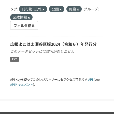
タグ:
刊行物_広報
公園
施設
グループ:
区政情報
フィルタ結果
広報よこはま瀬谷区版2024（令和６）年発行分
このデータセットには説明がありません
TXT
API Keyを使ってこのレジストリーにもアクセス可能です
API
(see
APIドキュメント
).