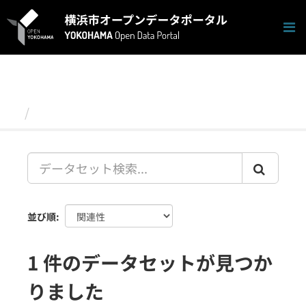
ス
キ
ッ
プ
し
て
内
容
データセット
へ
並び順
1 件のデータセットが見つか
りました