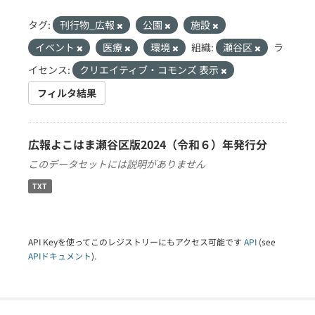
タグ:
刊行物_広報
公園
施設
イベント
医療
環境
組織:
瀬谷区
ラ
イセンス:
クリエイティブ・コモンズ 表示
フィルタ結果
広報よこはま瀬谷区版2024（令和６）年発行分
このデータセットには説明がありません
TXT
API Keyを使ってこのレジストリーにもアクセス可能です
API
(see
APIドキュメント
).