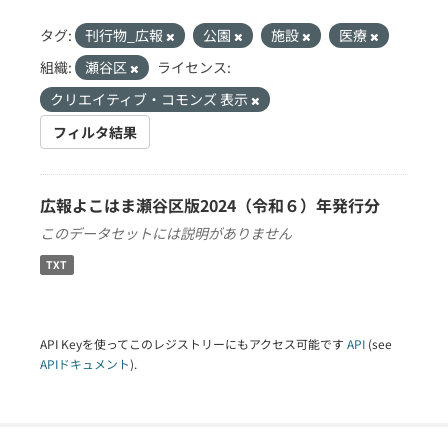
タグ:
刊行物_広報
公園
施設
医療
組織:
瀬谷区
ライセンス:
クリエイティブ・コモンズ 表示
フィルタ結果
広報よこはま瀬谷区版2024（令和６）年発行分
このデータセットには説明がありません
TXT
API Keyを使ってこのレジストリーにもアクセス可能です
API
(see
APIドキュメント
).