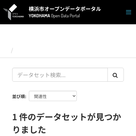
ス
キ
ッ
プ
し
て
内
容
データセット
へ
並び順
1 件のデータセットが見つか
りました