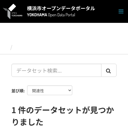
ス
キ
ッ
プ
し
て
内
容
データセット
へ
並び順
1 件のデータセットが見つか
りました