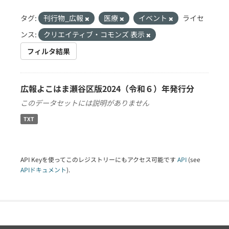
タグ:
刊行物_広報
医療
イベント
ライセ
ンス:
クリエイティブ・コモンズ 表示
フィルタ結果
広報よこはま瀬谷区版2024（令和６）年発行分
このデータセットには説明がありません
TXT
API Keyを使ってこのレジストリーにもアクセス可能です
API
(see
APIドキュメント
).