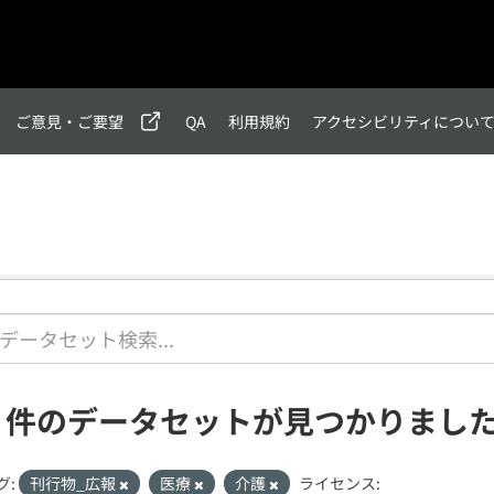
ご意見・ご要望
QA
利用規約
アクセシビリティについ
1 件のデータセットが見つかりまし
グ:
刊行物_広報
医療
介護
ライセンス: