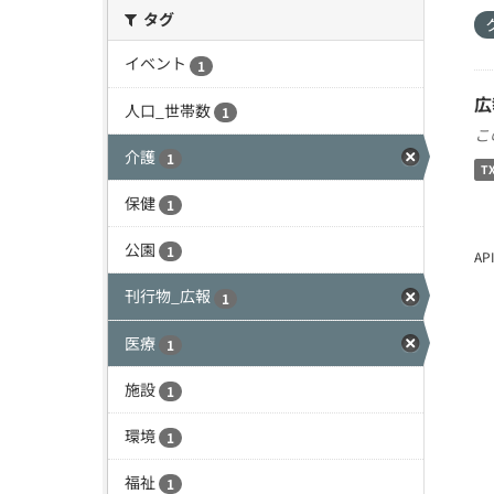
タグ
イベント
1
広
人口_世帯数
1
こ
介護
1
T
保健
1
公園
1
A
刊行物_広報
1
医療
1
施設
1
環境
1
福祉
1