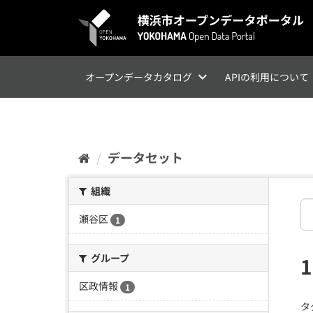
ス
キ
ッ
プ
し
て
オープンデータカタログ
APIの利用について
内
容
へ
データセット
組織
瀬谷区
1
グループ
区政情報
1
タ