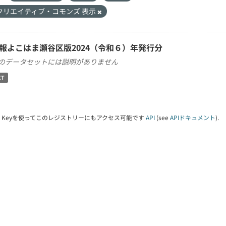
クリエイティブ・コモンズ 表示
報よこはま瀬谷区版2024（令和６）年発行分
のデータセットには説明がありません
XT
PI Keyを使ってこのレジストリーにもアクセス可能です
API
(see
APIドキュメント
).