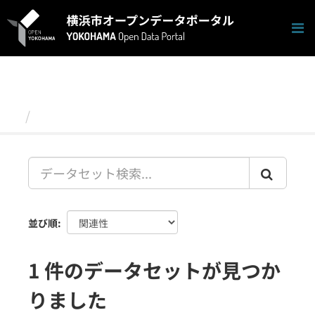
ス
キ
ッ
プ
し
て
内
容
データセット
へ
並び順
1 件のデータセットが見つか
りました