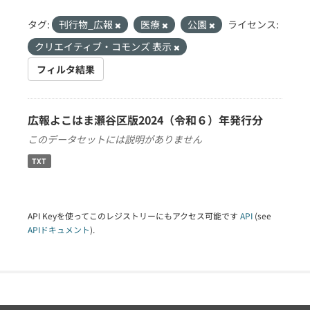
タグ:
刊行物_広報
医療
公園
ライセンス:
クリエイティブ・コモンズ 表示
フィルタ結果
広報よこはま瀬谷区版2024（令和６）年発行分
このデータセットには説明がありません
TXT
API Keyを使ってこのレジストリーにもアクセス可能です
API
(see
APIドキュメント
).