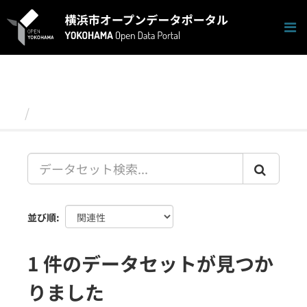
ス
キ
ッ
プ
し
て
内
容
データセット
へ
並び順
1 件のデータセットが見つか
りました