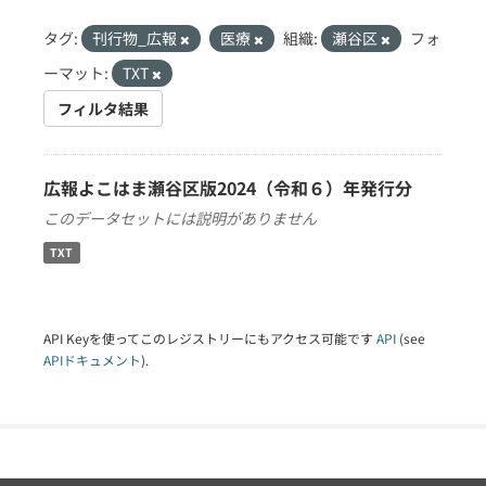
タグ:
刊行物_広報
医療
組織:
瀬谷区
フォ
ーマット:
TXT
フィルタ結果
広報よこはま瀬谷区版2024（令和６）年発行分
このデータセットには説明がありません
TXT
API Keyを使ってこのレジストリーにもアクセス可能です
API
(see
APIドキュメント
).