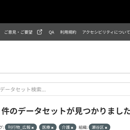
ご意見・ご要望
QA
利用規約
アクセシビリティについ
1 件のデータセットが見つかりまし
グ:
刊行物_広報
医療
介護
組織:
瀬谷区