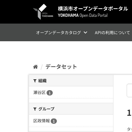
ス
キ
ッ
プ
し
て
オープンデータカタログ
APIの利用について
内
容
へ
データセット
組織
瀬谷区
1
グループ
区政情報
1
タ