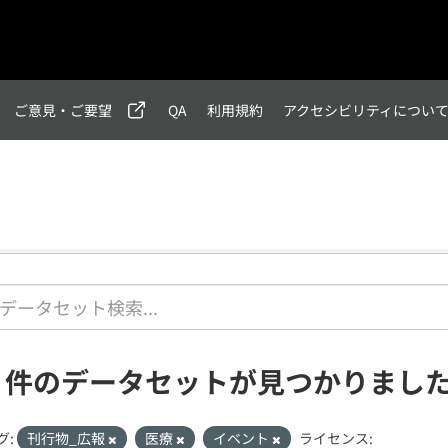
ご意見・ご要望
QA
利用規約
アクセシビリティについ
1 件のデータセットが見つかりまし
グ:
刊行物_広報
医療
イベント
ライセンス: