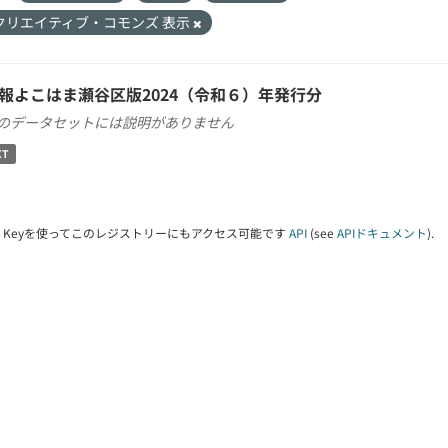
クリエイティブ・コモンズ 表示
報よこはま瀬谷区版2024（令和６）年発行分
のデータセットには説明がありません
XT
PI Keyを使ってこのレジストリーにもアクセス可能です
API
(see
APIドキュメント
).