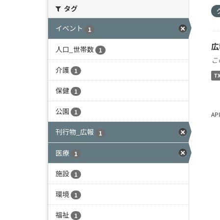
タグ
イベント
1
広
人口_世帯数
1
こ
介護
1
T
保健
1
公園
1
A
刊行物_広報
1
医療
1
施設
1
環境
1
福祉
1