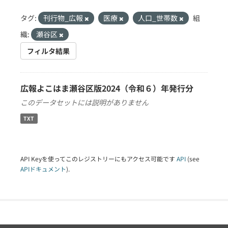
タグ:
刊行物_広報
医療
人口_世帯数
組
織:
瀬谷区
フィルタ結果
広報よこはま瀬谷区版2024（令和６）年発行分
このデータセットには説明がありません
TXT
API Keyを使ってこのレジストリーにもアクセス可能です
API
(see
APIドキュメント
).