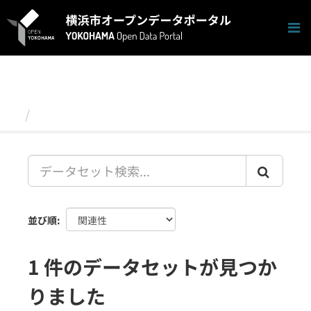
ス
キ
ッ
プ
し
て
内
容
データセット
へ
並び順
1 件のデータセットが見つか
りました