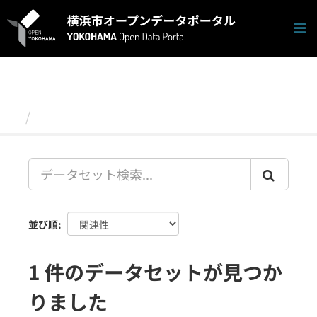
ス
キ
ッ
プ
し
て
内
容
データセット
へ
並び順
1 件のデータセットが見つか
りました