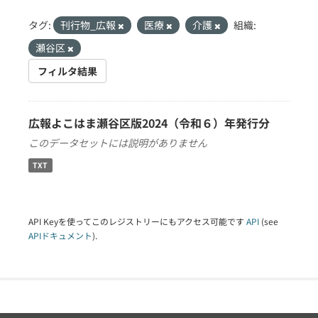
タグ:
刊行物_広報
医療
介護
組織:
瀬谷区
フィルタ結果
広報よこはま瀬谷区版2024（令和６）年発行分
このデータセットには説明がありません
TXT
API Keyを使ってこのレジストリーにもアクセス可能です
API
(see
APIドキュメント
).