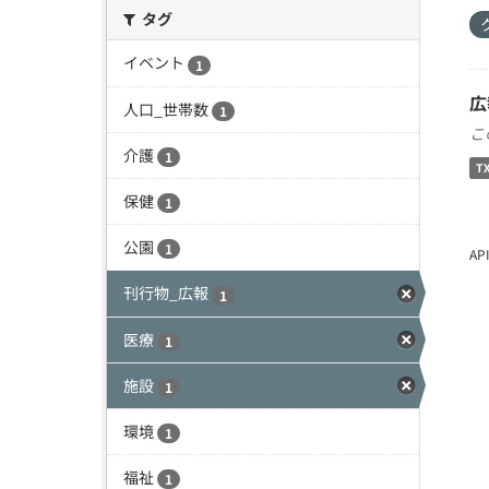
タグ
イベント
1
広
人口_世帯数
1
こ
介護
1
T
保健
1
公園
1
A
刊行物_広報
1
医療
1
施設
1
環境
1
福祉
1