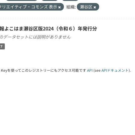
クリエイティブ・コモンズ 表示
組織:
瀬谷区
報よこはま瀬谷区版2024（令和６）年発行分
のデータセットには説明がありません
XT
PI Keyを使ってこのレジストリーにもアクセス可能です
API
(see
APIドキュメント
).