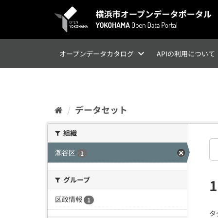
ス
キ
ッ
プ
し
て
オープンデータカタログ
APIの利用について
内
容
へ
データセット
組織
瀬谷区
1
グループ
区政情報
1
タ