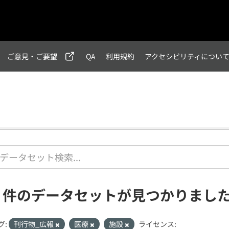
ご意見・ご要望
QA
利用規約
アクセシビリティについ
1 件のデータセットが見つかりまし
グ:
刊行物_広報
医療
施設
ライセンス: