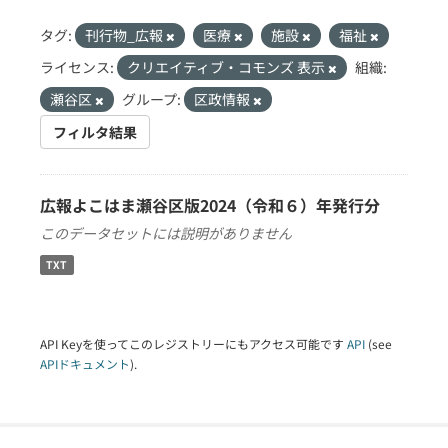
タグ:
刊行物_広報
医療
施設
福祉
ライセンス:
クリエイティブ・コモンズ 表示
組織:
瀬谷区
グループ:
区政情報
フィルタ結果
広報よこはま瀬谷区版2024（令和６）年発行分
このデータセットには説明がありません
TXT
API Keyを使ってこのレジストリーにもアクセス可能です
API
(see
APIドキュメント
).