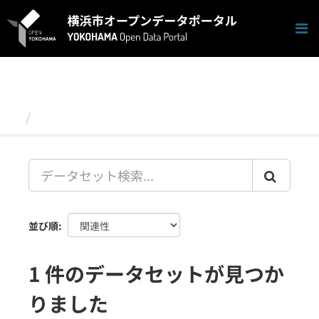
ス
キ
ッ
プ
し
て
内
容
データセット
へ
並び順
1 件のデータセットが見つか
りました