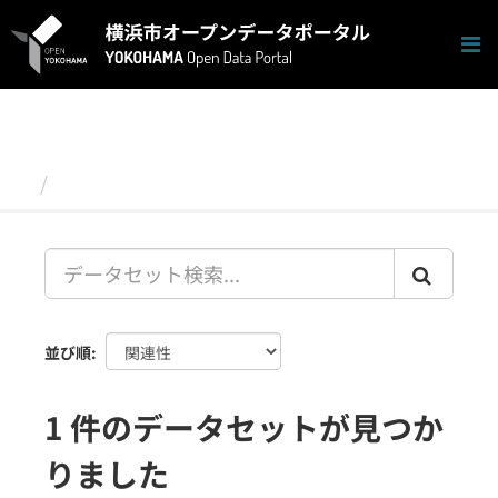
ス
キ
ッ
プ
し
て
内
容
データセット
へ
並び順
1 件のデータセットが見つか
りました