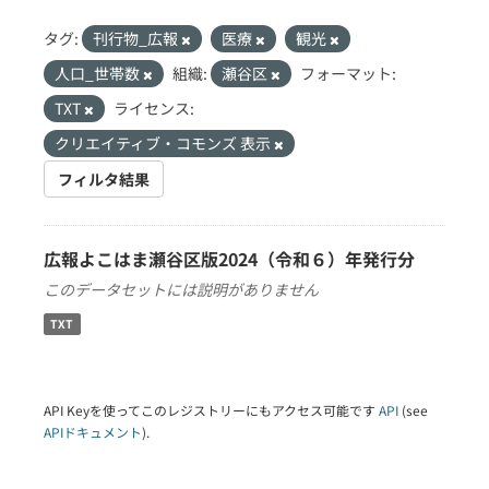
タグ:
刊行物_広報
医療
観光
人口_世帯数
組織:
瀬谷区
フォーマット:
TXT
ライセンス:
クリエイティブ・コモンズ 表示
フィルタ結果
広報よこはま瀬谷区版2024（令和６）年発行分
このデータセットには説明がありません
TXT
API Keyを使ってこのレジストリーにもアクセス可能です
API
(see
APIドキュメント
).