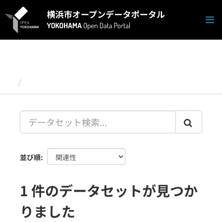
ス
キ
ッ
プ
し
て
内
容
データセット
へ
並び順
1 件のデータセットが見つか
りました