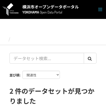
ス
キ
ッ
プ
し
て
内
容
データセット
へ
並び順
2 件のデータセットが見つか
りました