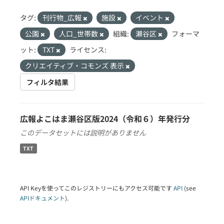
タグ:
刊行物_広報
施設
イベント
公園
人口_世帯数
組織:
瀬谷区
フォーマ
ット:
TXT
ライセンス:
クリエイティブ・コモンズ 表示
フィルタ結果
広報よこはま瀬谷区版2024（令和６）年発行分
このデータセットには説明がありません
TXT
API Keyを使ってこのレジストリーにもアクセス可能です
API
(see
APIドキュメント
).