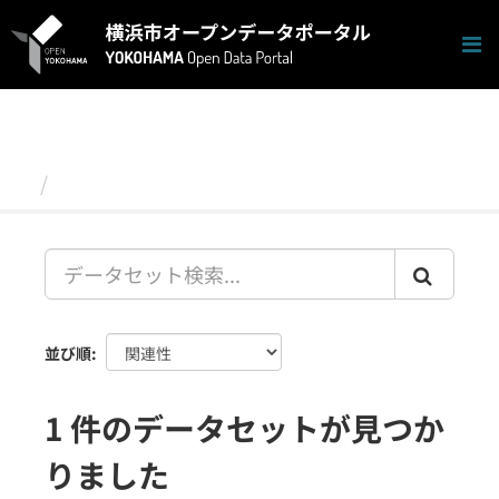
ス
キ
ッ
プ
し
て
内
容
データセット
へ
並び順
1 件のデータセットが見つか
りました