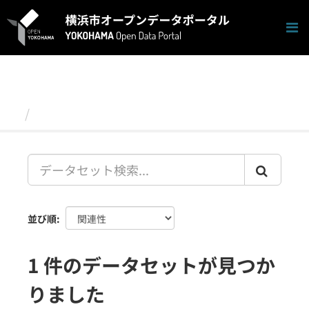
ス
キ
ッ
プ
し
て
内
容
データセット
へ
並び順
1 件のデータセットが見つか
りました