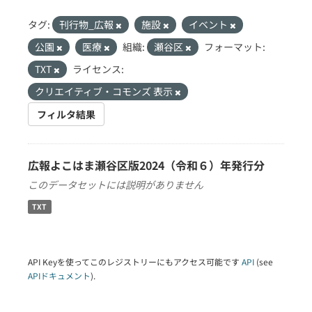
タグ:
刊行物_広報
施設
イベント
公園
医療
組織:
瀬谷区
フォーマット:
TXT
ライセンス:
クリエイティブ・コモンズ 表示
フィルタ結果
広報よこはま瀬谷区版2024（令和６）年発行分
このデータセットには説明がありません
TXT
API Keyを使ってこのレジストリーにもアクセス可能です
API
(see
APIドキュメント
).