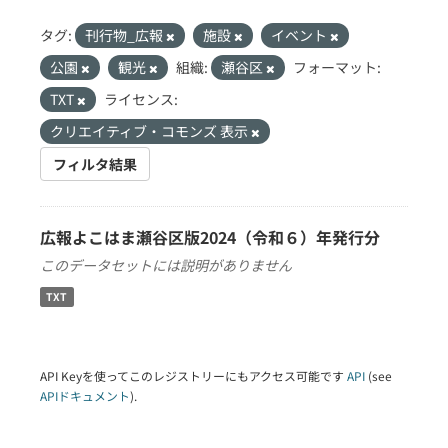
タグ:
刊行物_広報
施設
イベント
公園
観光
組織:
瀬谷区
フォーマット:
TXT
ライセンス:
クリエイティブ・コモンズ 表示
フィルタ結果
広報よこはま瀬谷区版2024（令和６）年発行分
このデータセットには説明がありません
TXT
API Keyを使ってこのレジストリーにもアクセス可能です
API
(see
APIドキュメント
).