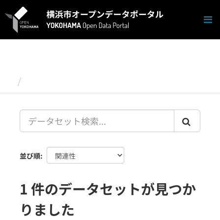
ス
キ
ッ
プ
し
て
内
容
データセット
へ
並び順
1 件のデータセットが見つか
りました