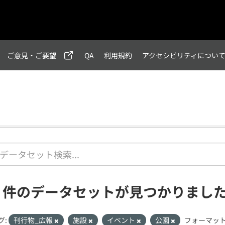
ご意見・ご要望
QA
利用規約
アクセシビリティについ
1 件のデータセットが見つかりまし
グ:
刊行物_広報
施設
イベント
公園
フォーマット