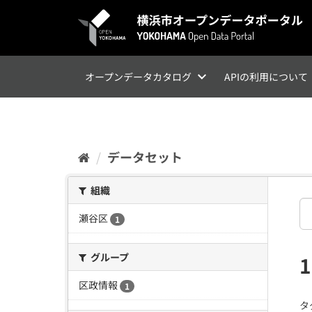
ス
キ
ッ
プ
し
て
オープンデータカタログ
APIの利用について
内
容
へ
データセット
組織
瀬谷区
1
グループ
区政情報
1
タ