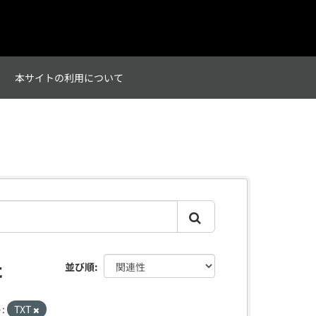
て
本サイトの利用について
た
並び順
:
TXT