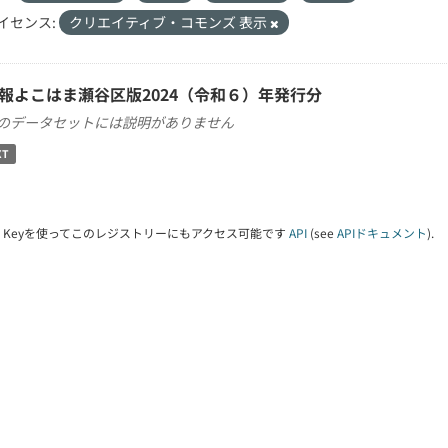
イセンス:
クリエイティブ・コモンズ 表示
報よこはま瀬谷区版2024（令和６）年発行分
のデータセットには説明がありません
XT
PI Keyを使ってこのレジストリーにもアクセス可能です
API
(see
APIドキュメント
).