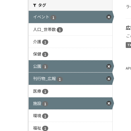
タグ
ラ
イベント
1
広
人口_世帯数
1
こ
介護
1
T
保健
1
公園
1
A
刊行物_広報
1
医療
1
施設
1
環境
1
福祉
1