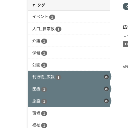
タグ
イベント
1
広
人口_世帯数
1
こ
介護
1
T
保健
1
公園
1
A
刊行物_広報
1
医療
1
施設
1
環境
1
福祉
1