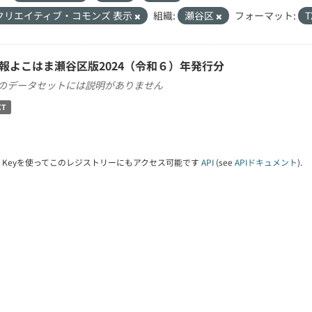
クリエイティブ・コモンズ 表示
組織:
瀬谷区
フォーマット:
T
報よこはま瀬谷区版2024（令和６）年発行分
のデータセットには説明がありません
XT
PI Keyを使ってこのレジストリーにもアクセス可能です
API
(see
APIドキュメント
).