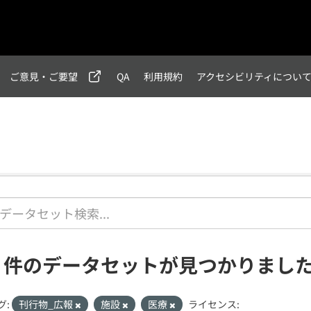
ご意見・ご要望
QA
利用規約
アクセシビリティについ
1 件のデータセットが見つかりまし
グ:
刊行物_広報
施設
医療
ライセンス: