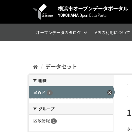
ス
キ
ッ
プ
し
て
オープンデータカタログ
APIの利用について
内
容
へ
データセット
組織
瀬谷区
1
グループ
区政情報
1
タ