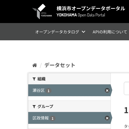
ス
キ
ッ
プ
し
て
オープンデータカタログ
APIの利用について
内
容
へ
データセット
組織
瀬谷区
1
グループ
区政情報
1
タ