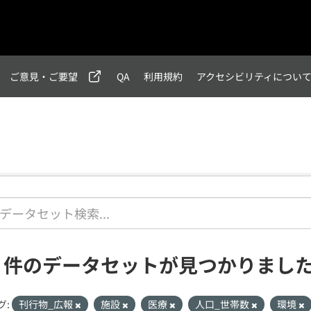
ご意見・ご要望
QA
利用規約
アクセシビリティについ
1 件のデータセットが見つかりまし
グ:
刊行物_広報
施設
医療
人口_世帯数
環境