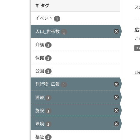
タグ
ス:
イベント
1
広
人口_世帯数
1
こ
介護
1
T
保健
1
公園
1
A
刊行物_広報
1
医療
1
施設
1
環境
1
福祉
1