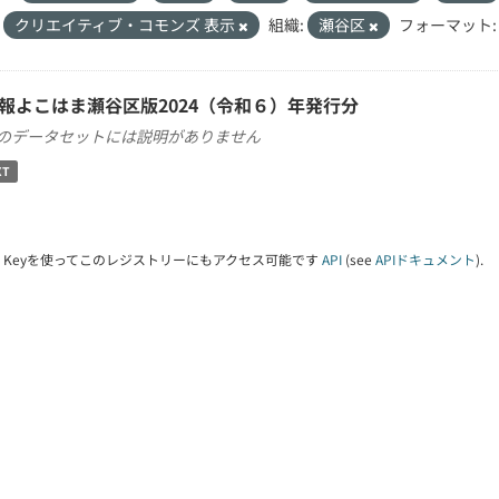
クリエイティブ・コモンズ 表示
組織:
瀬谷区
フォーマット:
報よこはま瀬谷区版2024（令和６）年発行分
のデータセットには説明がありません
XT
PI Keyを使ってこのレジストリーにもアクセス可能です
API
(see
APIドキュメント
).