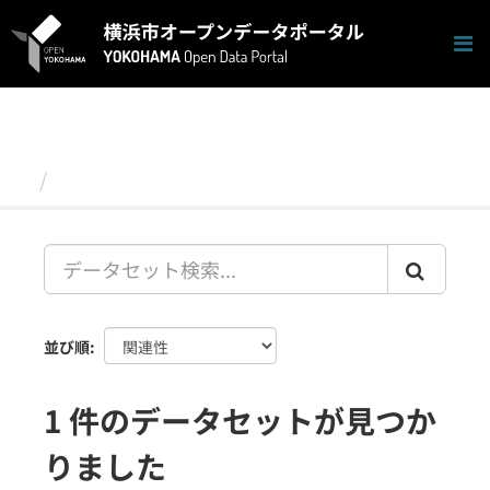
ス
キ
ッ
プ
し
て
内
容
データセット
へ
並び順
1 件のデータセットが見つか
りました