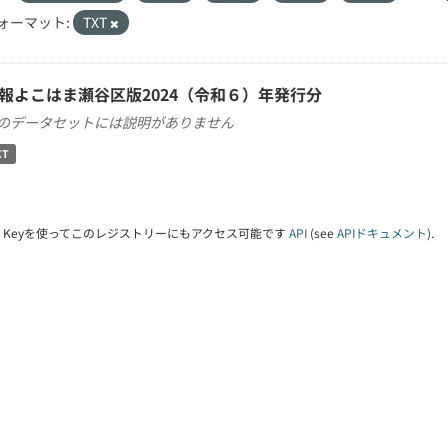
ォーマット:
TXT
報よこはま瀬谷区版2024（令和６）年発行分
のデータセットには説明がありません
XT
PI Keyを使ってこのレジストリーにもアクセス可能です
API
(see
APIドキュメント
).