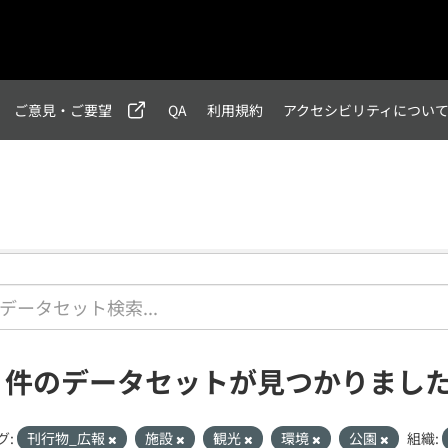
ご意見・ご要望
QA
利用規約
アクセシビリティについ
1 件のデータセットが見つかりまし
グ:
刊行物_広報
施設
観光
環境
公園
組織: