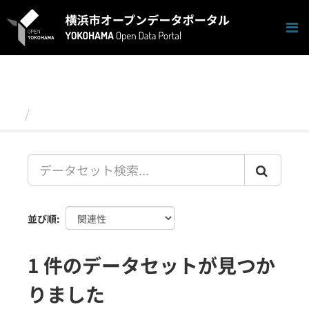
ス
キ
ッ
プ
し
て
内
容
データセット
へ
並び順
1 件のデータセットが見つか
りました