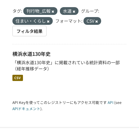
タグ:
刊行物_広報
水道
グループ:
住まい・くらし
フォーマット:
CSV
フィルタ結果
横浜水道130年史
「横浜水道130年史」に掲載されている統計資料の一部
（経年推移データ）
CSV
API Keyを使ってこのレジストリーにもアクセス可能です
API
(see
APIドキュメント
).