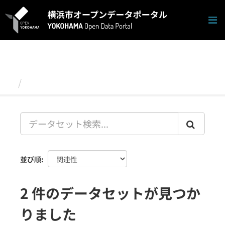
ス
キ
ッ
プ
し
て
内
容
データセット
へ
並び順
2 件のデータセットが見つか
りました