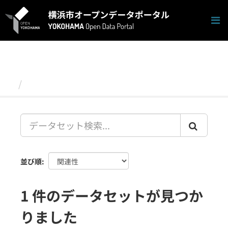
ス
キ
ッ
プ
し
て
内
容
データセット
へ
並び順
1 件のデータセットが見つか
りました