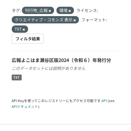
タグ:
刊行物_広報
環境
ライセンス:
クリエイティブ・コモンズ 表示
フォーマット:
TXT
フィルタ結果
広報よこはま瀬谷区版2024（令和６）年発行分
このデータセットには説明がありません
TXT
API Keyを使ってこのレジストリーにもアクセス可能です
API
(see
APIドキュメント
).