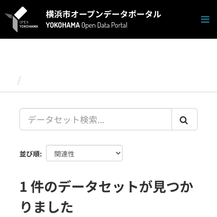
ス
キ
ッ
プ
し
て
内
容
データセット
へ
並び順
1 件のデータセットが見つか
りました