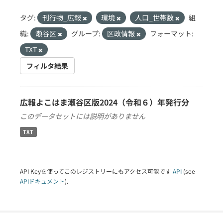
タグ:
刊行物_広報
環境
人口_世帯数
組
織:
瀬谷区
グループ:
区政情報
フォーマット:
TXT
フィルタ結果
広報よこはま瀬谷区版2024（令和６）年発行分
このデータセットには説明がありません
TXT
API Keyを使ってこのレジストリーにもアクセス可能です
API
(see
APIドキュメント
).