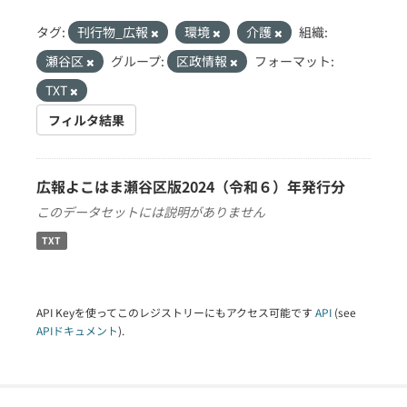
タグ:
刊行物_広報
環境
介護
組織:
瀬谷区
グループ:
区政情報
フォーマット:
TXT
フィルタ結果
広報よこはま瀬谷区版2024（令和６）年発行分
このデータセットには説明がありません
TXT
API Keyを使ってこのレジストリーにもアクセス可能です
API
(see
APIドキュメント
).