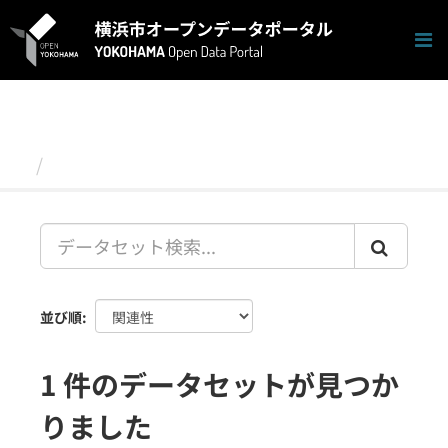
ス
キ
ッ
プ
し
て
内
容
データセット
へ
並び順
1 件のデータセットが見つか
りました