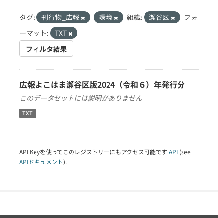
タグ:
刊行物_広報
環境
組織:
瀬谷区
フォ
ーマット:
TXT
フィルタ結果
広報よこはま瀬谷区版2024（令和６）年発行分
このデータセットには説明がありません
TXT
API Keyを使ってこのレジストリーにもアクセス可能です
API
(see
APIドキュメント
).