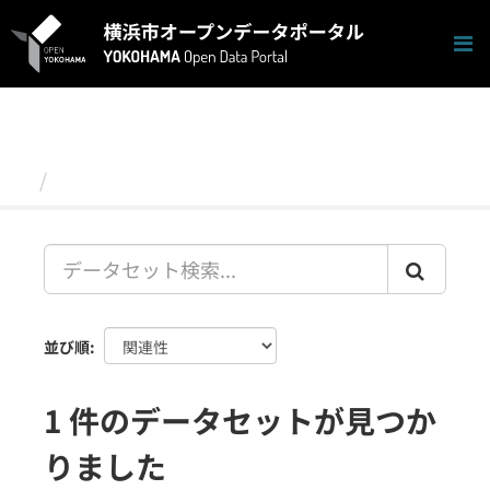
ス
キ
ッ
プ
し
て
内
容
データセット
へ
並び順
1 件のデータセットが見つか
りました