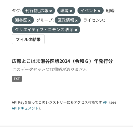
タグ:
刊行物_広報
環境
イベント
組織:
瀬谷区
グループ:
区政情報
ライセンス:
クリエイティブ・コモンズ 表示
フィルタ結果
広報よこはま瀬谷区版2024（令和６）年発行分
このデータセットには説明がありません
TXT
API Keyを使ってこのレジストリーにもアクセス可能です
API
(see
APIドキュメント
).