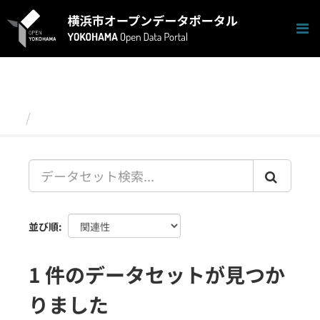
ス
キ
ッ
プ
し
て
内
容
データセット
へ
並び順
1 件のデータセットが見つか
りました